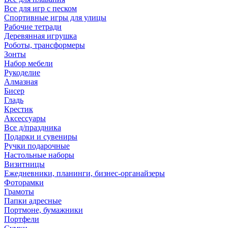
Все для игр с песком
Спортивные игры для улицы
Рабочие тетради
Деревянная игрушка
Роботы, трансформеры
Зонты
Набор мебели
Рукоделие
Алмазная
Бисер
Гладь
Крестик
Аксессуары
Все д/праздника
Подарки и сувениры
Ручки подарочные
Настольные наборы
Визитницы
Ежедневники, планинги, бизнес-органайзеры
Фоторамки
Грамоты
Папки адресные
Портмоне, бумажники
Портфели