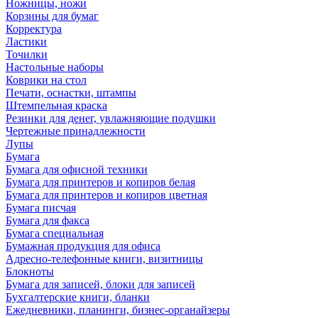
Ножницы, ножи
Корзины для бумаг
Корректура
Ластики
Точилки
Настольные наборы
Коврики на стол
Печати, оснастки, штампы
Штемпельная краска
Резинки для денег, увлажняющие подушки
Чертежные принадлежности
Лупы
Бумага
Бумага для офисной техники
Бумага для принтеров и копиров белая
Бумага для принтеров и копиров цветная
Бумага писчая
Бумага для факса
Бумага специальная
Бумажная продукция для офиса
Адресно-телефонные книги, визитницы
Блокноты
Бумага для записей, блоки для записей
Бухгалтерские книги, бланки
Ежедневники, планинги, бизнес-органайзеры