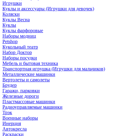
Игрушки
Куклы и аксессуары (Игрушки для девочек)
Коляски
Куклы Весна
Куклы
Куклы фарфоровые
Наборы модниц
Petshop
Кукольный театр
Набор Доктор
Наборы посудки
Мебель и бытовая техника
Транспортная игрушка (Игрушки для мальчиков)
Металлические машинки
Вертолеты и самолеты
Брудер
Гаражи, парковки
Железные дороги
Пластмассовые машинки
Радиоуправляемые машинки
Трэк
Военные наборы
Инерция
Автокресла
Раскраски