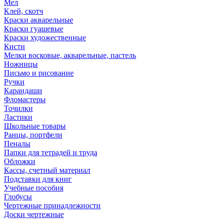
Мел
Клей, скотч
Краски акварельные
Краски гуашевые
Краски художественные
Кисти
Мелки восковые, акварельные, пастель
Ножницы
Письмо и рисование
Ручки
Карандаши
Фломастеры
Точилки
Ластики
Школьные товары
Ранцы, портфели
Пеналы
Папки для тетрадей и труда
Обложки
Кассы, счетный материал
Подставки для книг
Учебные пособия
Глобусы
Чертежные принадлежности
Доски чертежные