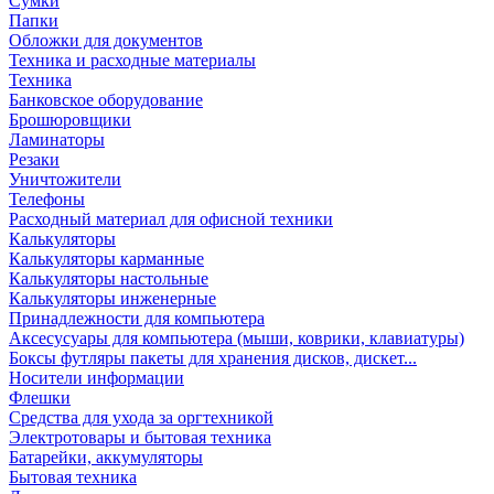
Сумки
Папки
Обложки для документов
Техника и расходные материалы
Техника
Банковское оборудование
Брошюровщики
Ламинаторы
Резаки
Уничтожители
Телефоны
Расходный материал для офисной техники
Калькуляторы
Калькуляторы карманные
Калькуляторы настольные
Калькуляторы инженерные
Принадлежности для компьютера
Аксесусуары для компьютера (мыши, коврики, клавиатуры)
Боксы футляры пакеты для хранения дисков, дискет...
Носители информации
Флешки
Средства для ухода за оргтехникой
Электротовары и бытовая техника
Батарейки, аккумуляторы
Бытовая техника