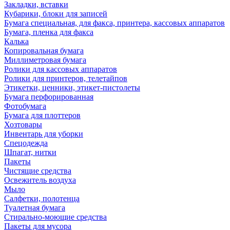
Закладки, вставки
Кубарики, блоки для записей
Бумага специальная, для факса, принтера, кассовых аппаратов
Бумага, пленка для факса
Калька
Копировальная бумага
Миллиметровая бумага
Ролики для кассовых аппаратов
Ролики для принтеров, телетайпов
Этикетки, ценники, этикет-пистолеты
Бумага перфорированная
Фотобумага
Бумага для плоттеров
Хозтовары
Инвентарь для уборки
Спецодежда
Шпагат, нитки
Пакеты
Чистящие средства
Освежитель воздуха
Мыло
Салфетки, полотенца
Туалетная бумага
Стирально-моющие средства
Пакеты для мусора