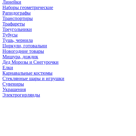
Линейки
Наборы геометрические
Рапидографы
Транспортиры
Трафареты
Треугольники
Тубусы
Тушь, чернила
Циркули, готовальни
Новогодние товары
Мишура, дождик
Дед Морозы и Снегурочки
Елки
Карнавальные костюмы
Стеклянные шары и игрушки
Сувениры
Украшения
Электрогирлянды