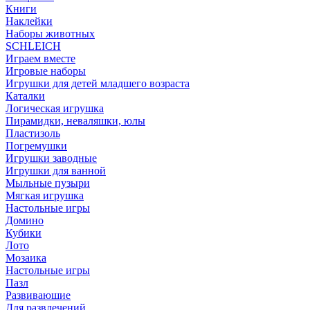
Книги
Наклейки
Наборы животных
SCHLEICH
Играем вместе
Игровые наборы
Игрушки для детей младшего возраста
Каталки
Логическая игрушка
Пирамидки, неваляшки, юлы
Пластизоль
Погремушки
Игрушки заводные
Игрушки для ванной
Мыльные пузыри
Мягкая игрушка
Настольные игры
Домино
Кубики
Лото
Мозаика
Настольные игры
Пазл
Развиваюшие
Для развлечений