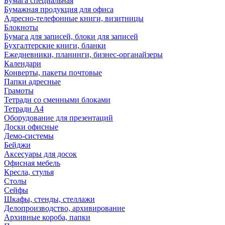
Бумага специальная
Бумажная продукция для офиса
Адресно-телефонные книги, визитницы
Блокноты
Бумага для записей, блоки для записей
Бухгалтерские книги, бланки
Ежедневники, планинги, бизнес-органайзеры
Календари
Конверты, пакеты почтовые
Папки адресные
Грамоты
Тетради со сменными блоками
Тетради А4
Оборудование для презентаций
Доски офисные
Демо-системы
Бейджи
Аксесуары для досок
Офисная мебель
Кресла, стулья
Столы
Сейфы
Шкафы, стенды, стеллажи
Делопроизводство, архивирование
Архивные короба, папки