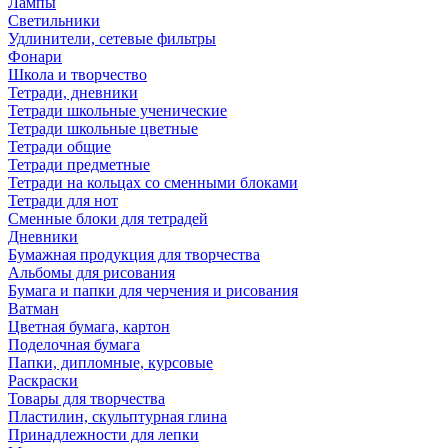
Лампы
Светильники
Удлинители, сетевые фильтры
Фонари
Школа и творчество
Тетради, дневники
Тетради школьные ученические
Тетради школьные цветные
Тетради общие
Тетради предметные
Тетради на кольцах со сменными блоками
Тетради для нот
Сменные блоки для тетрадей
Дневники
Бумажная продукция для творчества
Альбомы для рисования
Бумага и папки для черчения и рисования
Ватман
Цветная бумага, картон
Поделочная бумага
Папки, дипломные, курсовые
Раскраски
Товары для творчества
Пластилин, скульптурная глина
Принадлежности для лепки