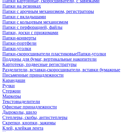
Папки картонные, скоросшиватели, с завязками
Папки на резинках
Папки с арочным механизмом, регистраторы
Папки с вкладышами
Папки с кольцевым механизмом
Папки с перфорацией, файлы
Папки, доски с прижимами
Папки-конверты
Папки-портфели
Папки-уголки
Папки-скоросшиватели пластиковыеПапки-уголки
Поддоны для бумаг, вертикальные накопители
Картотеки, подвесные регистратуры
Разделители, вставки-скоросшиватели, вставки бумажные
Письменные принадлежности
Карандаши
Ручки
Стержни
Маркеры
Текстовыделители
Офисные принадлежности
Дыроколы, шило
Степлеры, скобы, антистеплеры
Скрепки, кнопки, зажимы
Клей, клейкая лента